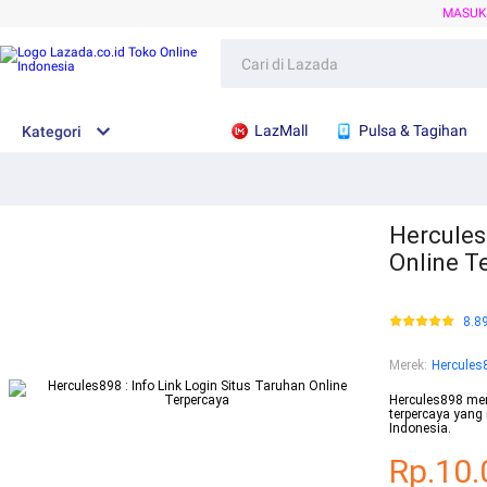
MASU
LazMall
Pulsa & Tagihan
Kategori
Hercules8
Online T
8.8
Merek
:
Hercules
Hercules898 men
terpercaya yang
Indonesia.
Rp.10.